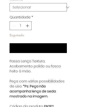
Quantidade
*
Esgotado
Notifique-me quando estiver disponível
Passa Lenço Textura.
Acabamento polido ou fosco.
Feito à mão.
Peça com várias possibilidades
de uso.
*Ps: Peça não
acompanha lenço de seda
mostrado na imagem.
Código do produto:
EN2P2