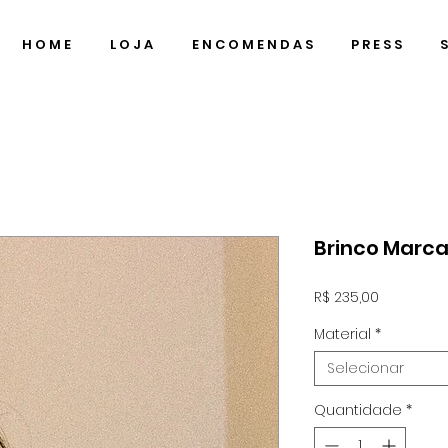
H O M E
L O J A
E N C O M E N D A S
P R E S S
S
Brinco Marca
Preço
R$ 235,00
Material
*
Selecionar
Quantidade
*