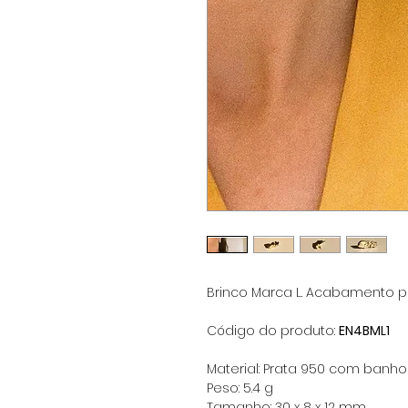
Brinco Marca L. Acabamento po
Código do produto:
EN4BML1
Material: Prata 950 com banho
Peso: 5.4 g
Tamanho: 30 x 8 x 12 mm