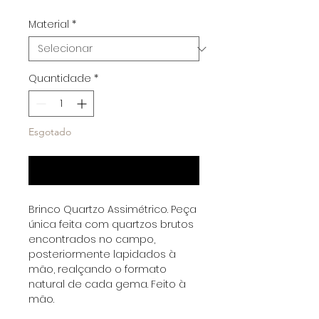
normal
promocional
Material
*
Quantidade
*
Esgotado
Notifique-me quando estiver disponível
Brinco Quartzo Assimétrico. Peça
única feita com quartzos brutos
encontrados no campo,
posteriormente lapidados à
mão, realçando o formato
natural de cada gema. Feito à
mão.