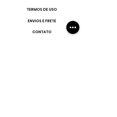
TERMOS DE USO
ENVIOS E FRETE
CONTATO
FAQ
Fique por dentro
de todas as
novidades,
descontos e
eventos.