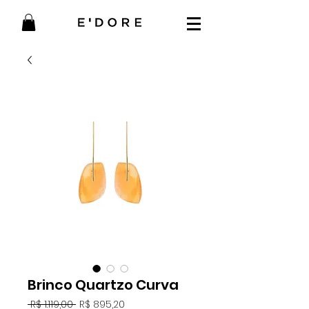
Brinco Quartzo Curva
Preço
Preço
 R$ 1.119,00 
R$ 895,20